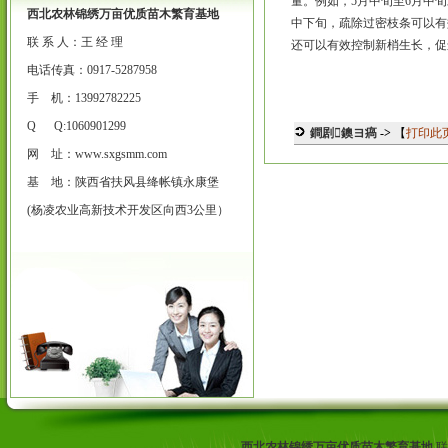
量。例如，5月中旬至6月中
西北农林锦绣万亩优质苗木繁育基地
中下旬，疏除过密枝条可以有
联 系 人：王 经 理
还可以有效控制新梢生长，促
电话传真：0917-5287958
手 机：13992782225
Q Q:1060901299
鐧剧鐭ヨ瘑
->
【
打印此
网 址：
www.sxgsmm.com
基 地：陕西省扶风县绛帐镇永康堡
(杨凌农业高新技术开发区向西3公里）
西北农林锦绣万亩优质苗木繁育基地
联