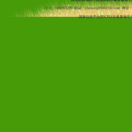
Q Q：1060901299 邮箱：ylxjzwmjd958@163.com 网址
国家信息产业部ICP认证备案编号: