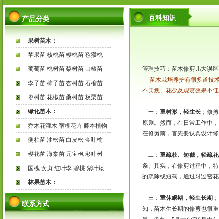
百科知识
产品分类
果树苗木：
苹果苗 核桃苗 樱桃苗 猕猴桃
葡萄苗 桃树苗 梨树苗 山楂苗
管理技巧：苗木修剪几大误区
苗木栽培养护有很多道技
李子苗 柿子苗 杏树苗 石榴苗
不美观、花少及观赏效果不佳
枣树苗 花椒苗 桑树苗 板栗苗
绿化苗木：
一：
重树形，轻生长
；修剪
原则。然而，在日常工作中，
乔木花灌木 宿根花卉 藤本植物
在修剪前，首先要认真设计修
侧柏苗 油松苗 白皮松 金叶榆
樱花苗 海棠苗 元宝枫 彩叶树
二：
重疏枝、短截，轻疏花
条。其实，在修剪过程中，特
国槐 女贞 红叶李 碧桃 紫叶矮
的疏除或短截，通过对过密
林果苗木：
三：
重休眠期，轻生长期
；
联系方式
知，苗木生长期的修剪也很重