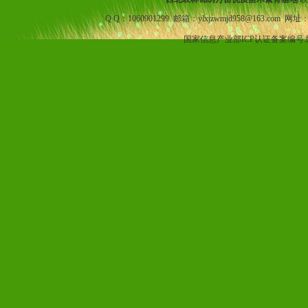
Q Q：1060901299 邮箱：ylxjzwmjd958@163.com 网址
国家信息产业部ICP认证备案编号: