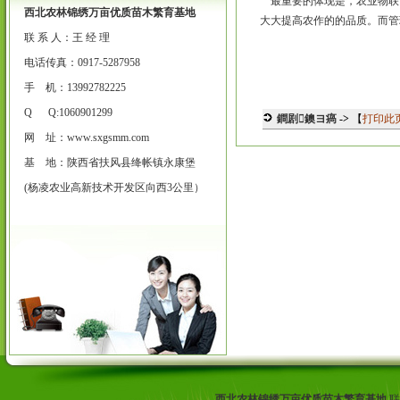
最重要的体现是，农业物联
西北农林锦绣万亩优质苗木繁育基地
大大提高农作的的品质。而管
联 系 人：王 经 理
电话传真：0917-5287958
手 机：13992782225
Q Q:1060901299
鐧剧鐭ヨ瘑
->
【
打印此
网 址：
www.sxgsmm.com
基 地：陕西省扶风县绛帐镇永康堡
(杨凌农业高新技术开发区向西3公里）
西北农林锦绣万亩优质苗木繁育基地
联