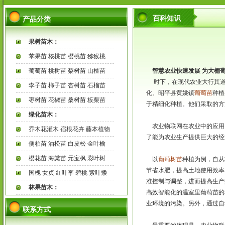
百科知识
产品分类
果树苗木：
苹果苗 核桃苗 樱桃苗 猕猴桃
葡萄苗 桃树苗 梨树苗 山楂苗
智慧农业快速发展
为大棚葡
时下，在现代农业大行其道
李子苗 柿子苗 杏树苗 石榴苗
化。昭平县黄姚镇
葡萄苗
种植
枣树苗 花椒苗 桑树苗 板栗苗
于精细化种植。他们采取的方
绿化苗木：
农业物联网在农业中的应用
乔木花灌木 宿根花卉 藤本植物
了能为农业生产提供巨大的经
侧柏苗 油松苗 白皮松 金叶榆
樱花苗 海棠苗 元宝枫 彩叶树
以
葡萄树苗
种植为例，自从
节省水肥，提高土地使用效率
国槐 女贞 红叶李 碧桃 紫叶矮
准控制与调整，进而提高生产
林果苗木：
高效智能化的温室里葡萄苗的
业环境的污染。另外，通过自
联系方式