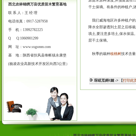
原苗木原种深度,并预留直径
西北农林锦绣万亩优质苗木繁育基地
干土保墒。有条件的种植户,浇
联 系 人：王 经 理
我们威海地区许多种植户的土
电话传真：0917-5287958
降水全部渗透到土层之后移栽
手 机：13992782225
填土,要注意多培土,保水保温
Q Q:1060901299
层干土保墒。
网 址：
www.sxgsmm.com
秋季的栽种
核桃树
技术含量
基 地：陕西省扶风县绛帐镇永康堡
(杨凌农业高新技术开发区向西3公里）
琛屼笟鎶€鏈
->
【
打印此
西北农林锦绣万亩优质苗木繁育基地
联