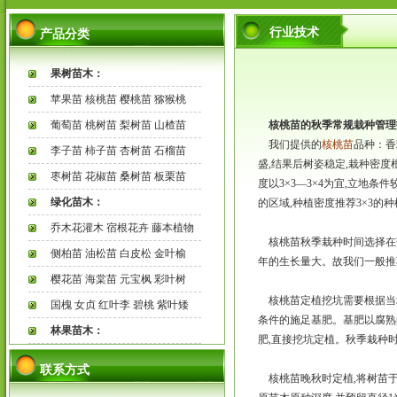
行业技术
产品分类
果树苗木：
苹果苗 核桃苗 樱桃苗 猕猴桃
葡萄苗 桃树苗 梨树苗 山楂苗
核桃苗的秋季常规栽种管理
我们提供的
核桃苗
品种：香
李子苗 柿子苗 杏树苗 石榴苗
盛,结果后树姿稳定,栽种密
枣树苗 花椒苗 桑树苗 板栗苗
度以3×3—3×4为宜,立地条
绿化苗木：
的区域,种植密度推荐3×3的
乔木花灌木 宿根花卉 藤本植物
核桃苗秋季栽种时间选择在落
侧柏苗 油松苗 白皮松 金叶榆
年的生长量大。故我们一般推
樱花苗 海棠苗 元宝枫 彩叶树
核桃苗定植挖坑需要根据当地
国槐 女贞 红叶李 碧桃 紫叶矮
条件的施足基肥。基肥以腐熟的
林果苗木：
肥,直接挖坑定植。秋季栽种
联系方式
核桃苗晚秋时定植,将树苗于