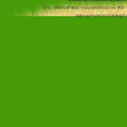
Q Q：1060901299 邮箱：ylxjzwmjd958@163.com 网址
国家信息产业部ICP认证备案编号: