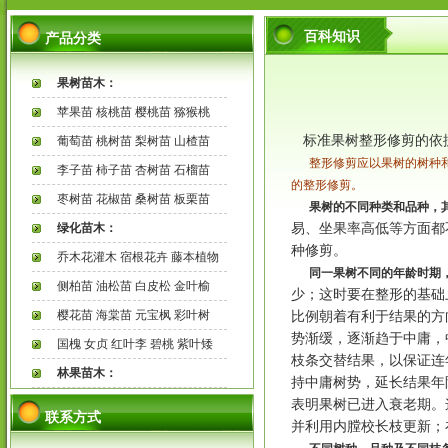
百科知识
产品分类
果树苗木：
苹果苗 核桃苗 樱桃苗 猕猴桃
标准果树整形修剪的依
葡萄苗 桃树苗 梨树苗 山楂苗
整形修剪应以果树的树种
李子苗 柿子苗 杏树苗 石榴苗
的整形修剪。
枣树苗 花椒苗 桑树苗 板栗苗
果树的不同种类和品种，
绿化苗木：
易、坐果率高低等方面都
种修剪。
乔木花灌木 宿根花卉 藤本植物
同一果树不同的年龄时期
侧柏苗 油松苗 白皮松 金叶榆
少；这时要在整形的基础
樱花苗 海棠苗 元宝枫 彩叶树
比例朝着有利于结果的方
势渐缓，逐渐趋于中庸，
国槐 女贞 红叶李 碧桃 紫叶矮
枝条交替结果，以保证连
林果苗木：
持中庸树势，延长结果年
表明果树已进入衰老期。
联系方式
并利用内膛校长枝更新；