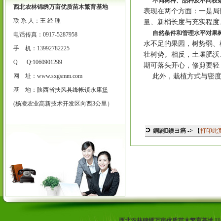
不同树种、品种及不同枝
西北农林锦绣万亩优质苗木繁育基地
表现在两个方面：一是局
联 系 人：王 经 理
量、新梢长度与充实程度
自然条件和管理水平对果
电话传真：0917-5287958
水不足的果园，树势弱、
手 机：13992782225
壮树势。相反，土壤肥沃
Q Q:1060901299
期可落头开心，修剪要轻
网 址：
www.sxgsmm.com
此外，栽植方式与密度
基 地：陕西省扶风县绛帐镇永康堡
(杨凌农业高新技术开发区向西3公里）
鐧剧鐭ヨ瘑
->
【
打印此
西北农林锦绣万亩优质苗木繁育基地
联