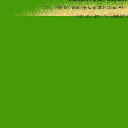
Q Q：1060901299 邮箱：ylxjzwmjd958@163.com 网址
国家信息产业部ICP认证备案编号: