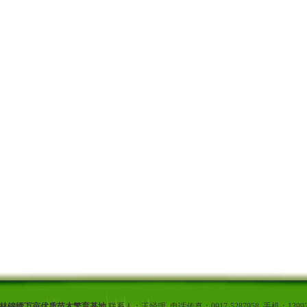
林锦绣万亩优质苗木繁育基地
联系人：王经理 电话传真：0917-5287958 手机：139927