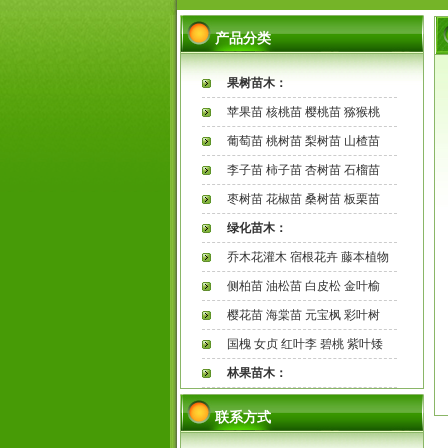
产品分类
果树苗木：
苹果苗 核桃苗 樱桃苗 猕猴桃
葡萄苗 桃树苗 梨树苗 山楂苗
李子苗 柿子苗 杏树苗 石榴苗
枣树苗 花椒苗 桑树苗 板栗苗
绿化苗木：
乔木花灌木 宿根花卉 藤本植物
侧柏苗 油松苗 白皮松 金叶榆
樱花苗 海棠苗 元宝枫 彩叶树
国槐 女贞 红叶李 碧桃 紫叶矮
林果苗木：
联系方式