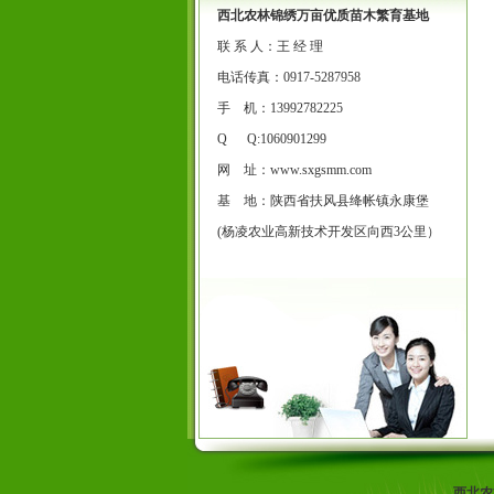
西北农林锦绣万亩优质苗木繁育基地
联 系 人：王 经 理
电话传真：0917-5287958
手 机：13992782225
Q Q:1060901299
网 址：
www.sxgsmm.com
基 地：陕西省扶风县绛帐镇永康堡
(杨凌农业高新技术开发区向西3公里）
西北农